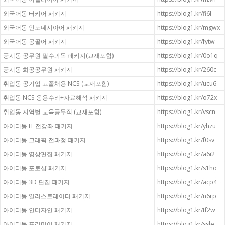
외국어동 터키어 패키지
https://blog1.kr/fi6l
외국어동 인도네시아어 패키지
https://blog1.kr/mgwx
외국어동 몽골어 패키지
https://blog1.kr/fytw
공시동 공무원 필수과목 패키지(교재포함)
https://blog1.kr/0o1q
공시동 화공공무원 패키지
https://blog1.kr/260c
취업동 공기업 고졸채용 NCS (교재포함)
https://blog1.kr/ucu6
취업동 NCS 응용수리+자료해석 패키지
https://blog1.kr/o72x
취업동 지역별 교육공무직 (교재포함)
https://blog1.kr/vscn
아이티동 IT 전강좌 패키지
https://blog1.kr/yhzu
아이티동 그래픽 전과정 패키지
https://blog1.kr/f0sv
아이티동 영상편집 패키지
https://blog1.kr/a6i2
아이티동 포토샵 패키지
https://blog1.kr/s1ho
아이티동 3D 편집 패키지
https://blog1.kr/acp4
아이티동 일러스트레이터 패키지
https://blog1.kr/n6rp
아이티동 인디자인 패키지
https://blog1.kr/tf2w
아이티동 프리미어 패키지
https://blog1.kr/ssle