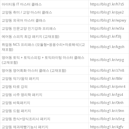
아이티동 IT 마스터 클래스
https://blog1.kr/h7s5
교양동 취미 / 교양 마스터 클래스
https://blog1.kr/pje2
교양동 외국어 마스터 클래스
https://blog1.kr/wpwy
교양동 인문교양 인기강좌 프리패스
https://blog1.kr/w5la
에어동 스피치 최강 패키지 (교재포함)
https://blog1.kr/f3lj
취업동 NCS 프리패스 (모듈형+응용수리+자료해석) (교
https://blog1.kr/kgoh
재포함)
영어동 토익 + 토익스피킹 + 토익라이팅 마스터 클래스
https://blog1.kr/vrpg
(교재포함)
영어동 영어회화 마스터 클래스 (교재포함)
https://blog1.kr/z7n8
교양동 악기/음악 패키지
https://blog1.kr/8tkr
교양동 타로 강의
https://blog1.kr/pmr4
교양동 사주 명리학 패키지
https://blog1.kr/lgs4
교양동 바둑패키지
https://blog1.kr/0tnh
교양동 드럼 패키지
https://blog1.kr/c9nn
교양동 한식+양식조리사 패키지
https://blog1.kr/u5ng
교양동 제과제빵기능사 패키지
https://blog1.kr/4gfv