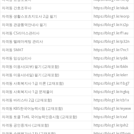
자격동 간호조무사
https://blog1.kr/xkuk
자격동 생활스포츠지도사 2급 필기
https://blog1.kr/eorp
자격동 관광통역안내사 필기
https://blog1.kr/rz2p
자격동 CS리더스관리사
https://blog1.kr/f1au
자격동 텔레마케팅 관리사
https://blog1.kr/p32n
자격동 SMAT
https://blog1.kr/7nc1
자격동 임상심리사
https://blog1.kr/ydik
자격동 미용사(피부) 필기 (교재포함)
https://blog1.kr/bkln
자격동 미용사(네일) 필기 (교재포함)
https://blog1.kr/ekrr
자격동 사회복지사 1급 이론 (교재포함)
https://blog1.kr/1bg7
자격동 사회복지사 1급 문제풀이
https://blog1.kr/ngkq
자격동 바리스타 2급 (교재포함)
https://blog1.kr/cb1x
자격동 KBS한국어능력시험 (교재포함)
https://blog1.kr/eyww
자격동 토클 ToKL 국어능력인증시험 (교재포함)
https://blog1.kr/cxvl
자격동 공인중개사 (교재포함)
https://blog1.kr/pih2
자격동 손해평가사 1차 (교재포함)
https://blog1.kr/05om