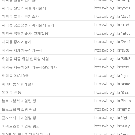
자격동 산업기계설비기술사
https://blog1.kr/ypz3
자격동 토목시공기술사
https://blog1.kr/2eo1
자격동 공조냉동기계기술사 필기
https://blog1.kr/ui3d
자격동 금형기술사 (교재없음)
https://blog1.kr/mto5
자격동 종자기능사
https://blog1.kr/2eq1
자격동 지게차운전기능사
https://blog1.kr/svc8
취업동 각종 취업 인적성 시험
https://blog1.kr/36b3
자격동 자동차정비기능사산업기사
https://blog1.kr/srso
취업동 GSAT5급
https://blog1.kr/rgni
아이티동 SQL개발자
https://blog1.kr/4hn8
독학동_공통
https://blog1.kr/8js8
블로그분석 메일링 링크
https://blog1.kr/8rmp
블로그팁 메일링 링크
https://blog1.kr/entg
글자수세기 메일링 링크
https://blog1.kr/lfgi
키워드조합 메일링 링크
https://blog1.kr/8wiy
아이티동_정보기기운용기능사
https://blog1.kr/mojc