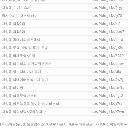
자격동_기계기술사
https://blog1.kr/2rgv
글자수세기 자소서 배너
https://blog1.kr/ly78
내일동 컴활2급
https://blog1.kr/itf5
내일동 컴활1급
https://blog1.kr/dbd7
내일동 공대녀의실전엑셀
https://blog1.kr/44rd
내일동 무역 계약 및 통관, 운송
https://blog1.kr/gk2q
내일동 국제무역사1급
https://blog1.kr/7259
내일동 피도리의 실전파워포인트
https://blog1.kr/ubpv
내일동 정보처리기사 필기
https://blog1.kr/vilq
내일동 빅데이터분석기사 필기
https://blog1.kr/2w7j
내일동 파이썬
https://blog1.kr/sm5a
내일동 섬유무역마스터
https://blog1.kr/4gc2
내일동 업무능률을 높이는 데이터분석
https://blog1.kr/y7ct
자격동 직업상담사2급합격반
https://blog1.kr/x7wn
(주)스마트동스쿨 도로명주소: 03909 서울시 마포구 매봉산로 37 DMC산학협력연구